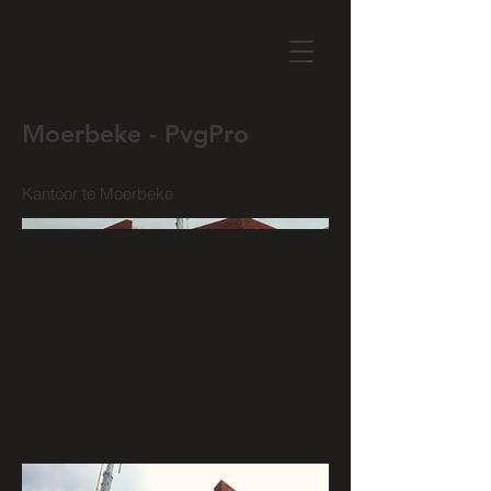
Moerbeke - PvgPro
Kantoor te Moerbeke