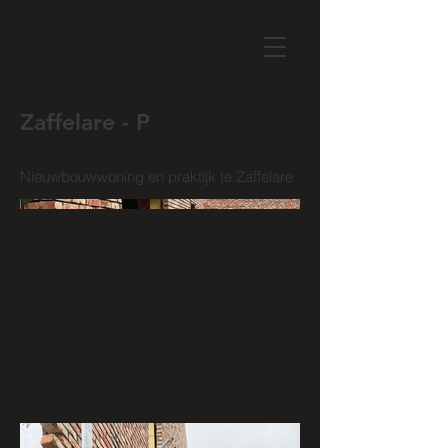
Zaffelare - P
Nieuwbouwwoning en praktijk te Zaffelare